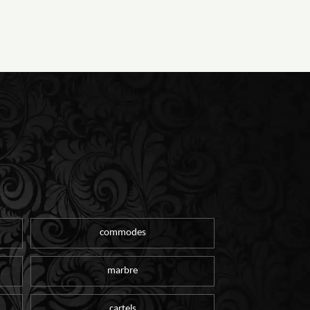
commodes
marbre
cartels