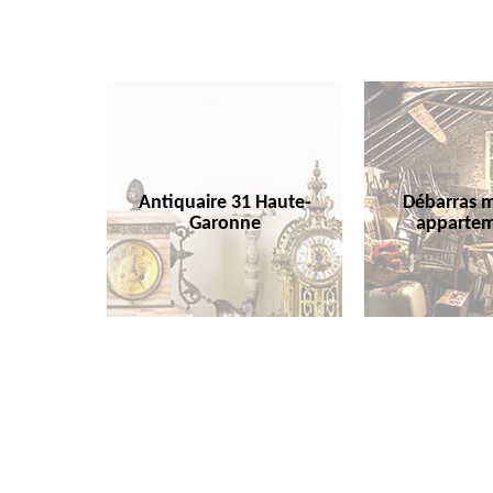
Antiquaire 31 Haute-
Débarras m
Garonne
appartem