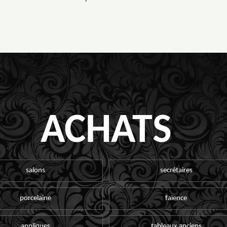
ACHATS
salons
secrétaires
porcelaine
faïence
appliques
tableaux anciens