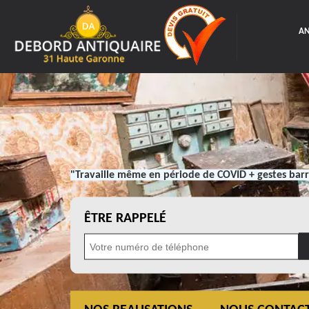
AN
"Travaille même en période de COVID + gestes barr
ÊTRE RAPPELÉ