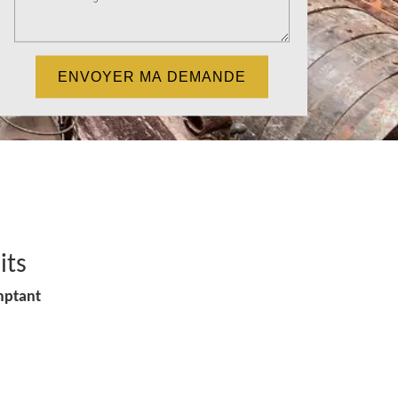
its
mptant