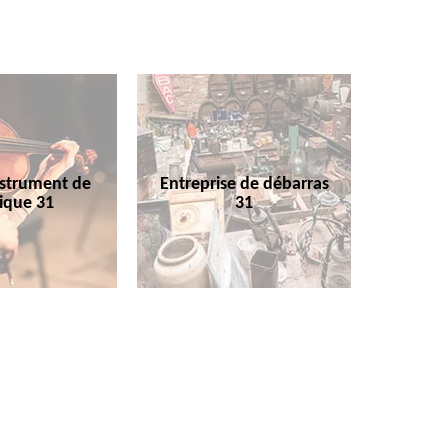
nstrument de
Entreprise de débarras
ique 31
31