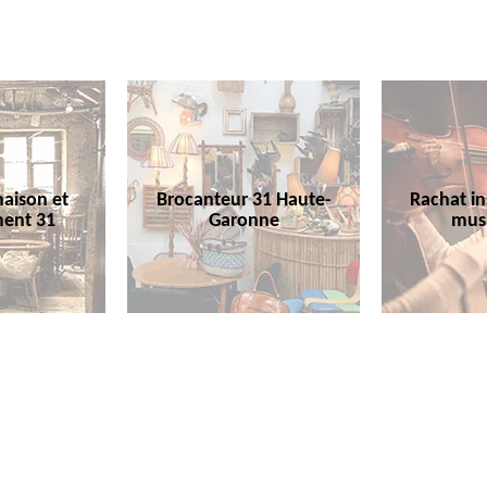
aison et
Brocanteur 31 Haute-
Rachat i
ent 31
Garonne
mus