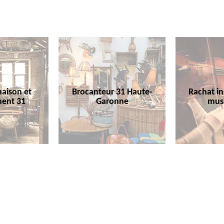
aison et
Brocanteur 31 Haute-
Rachat i
ent 31
Garonne
mus