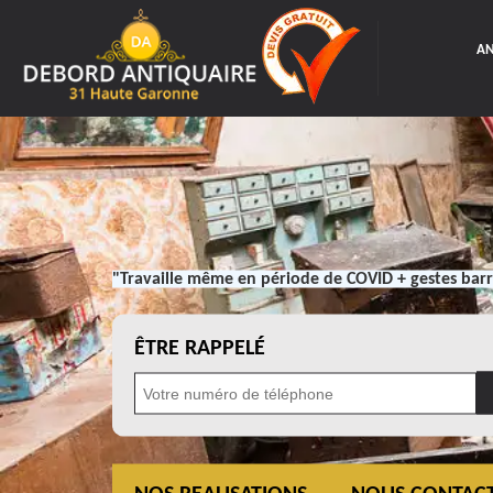
AN
"Travaille même en période de COVID + gestes barr
ÊTRE RAPPELÉ