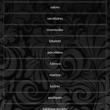
salons
secrétaires
commodes
bibelots
porcelaine
faïence
marbre
lustres
appliques
tableaux anciens