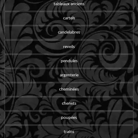
tableaux anciens
cartels
candelabres
reveils
pendules
argenterie
cheminées
chenets
poupées
trains