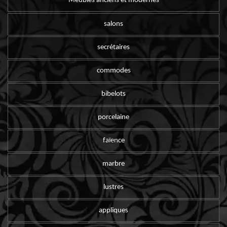
Meubles anciens et modernes
salons
secrétaires
commodes
bibelots
porcelaine
faïence
marbre
lustres
appliques