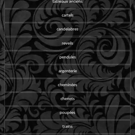
tableaux anciens
cartels
candelabres
reveils
pendules
argenterie
cheminées
chenets
poupées
trains