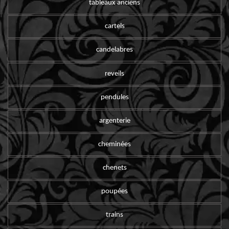
tableaux anciens
cartels
candelabres
reveils
pendules
argenterie
cheminées
chenets
poupées
trains