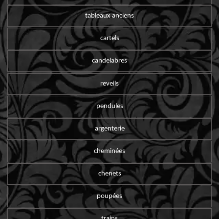
tableaux anciens
cartels
candelabres
reveils
pendules
argenterie
cheminées
chenets
poupées
trains