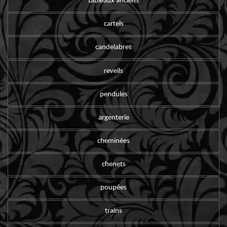
tableaux anciens
cartels
candelabres
reveils
pendules
argenterie
cheminées
chenets
poupées
trains