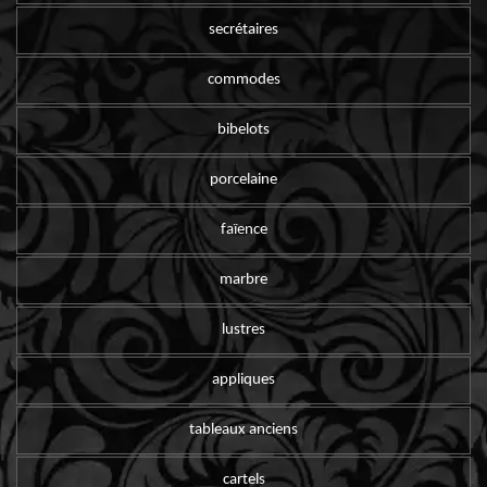
secrétaires
commodes
bibelots
porcelaine
faïence
marbre
lustres
appliques
tableaux anciens
cartels