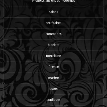
Meubles anciens et modernes
salons
secrétaires
commodes
bibelots
porcelaine
faïence
marbre
lustres
appliques