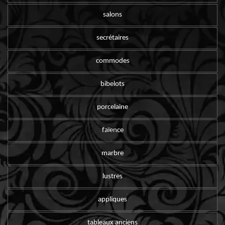
salons
secrétaires
commodes
bibelots
porcelaine
faïence
marbre
lustres
appliques
tableaux anciens