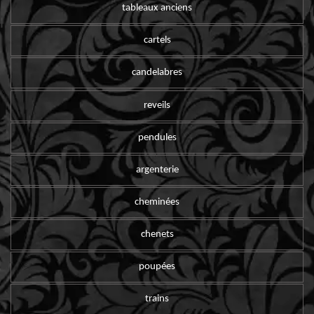
tableaux anciens
cartels
candelabres
reveils
pendules
argenterie
cheminées
chenets
poupées
trains