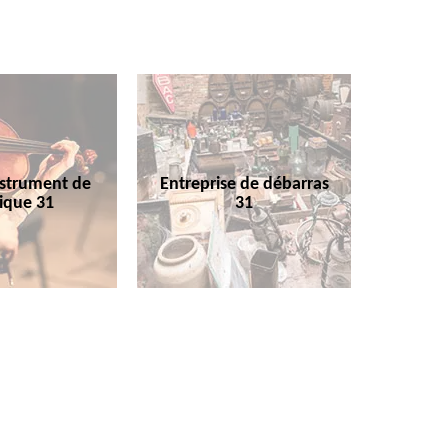
nstrument de
Entreprise de débarras
ique 31
31