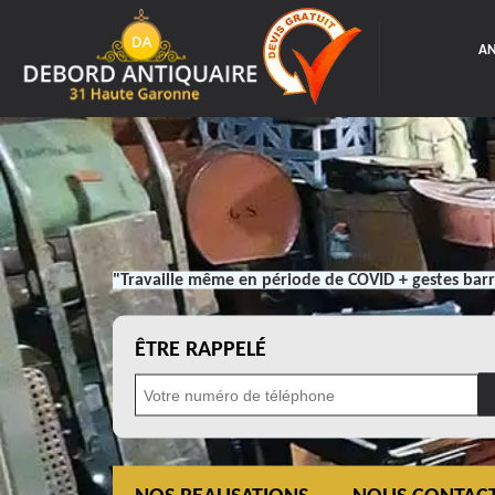
AN
"Travaille même en période de COVID + gestes barr
ÊTRE RAPPELÉ