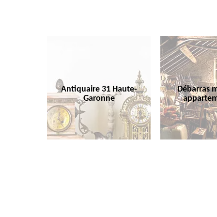
Antiquaire 31 Haute-
Débarras m
Garonne
appartem