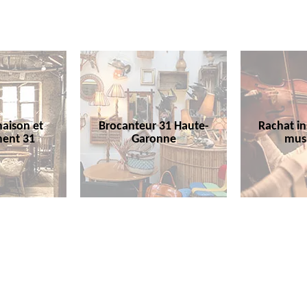
aison et
Brocanteur 31 Haute-
Rachat i
ent 31
Garonne
mus