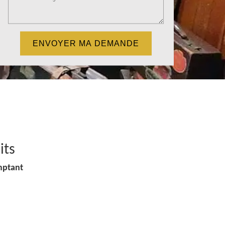
its
mptant