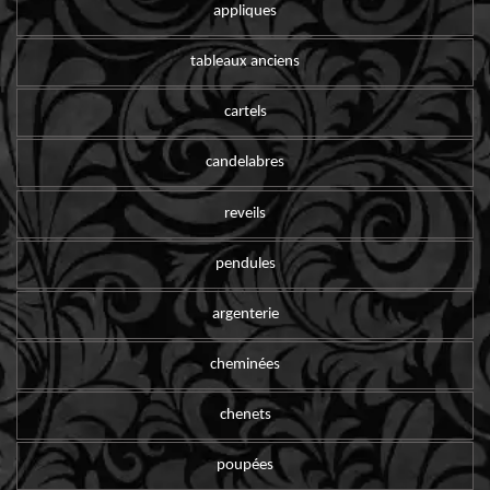
appliques
tableaux anciens
cartels
candelabres
reveils
pendules
argenterie
cheminées
chenets
poupées