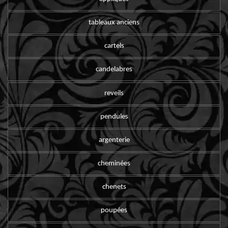
tableaux anciens
cartels
candelabres
reveils
pendules
argenterie
cheminées
chenets
poupées