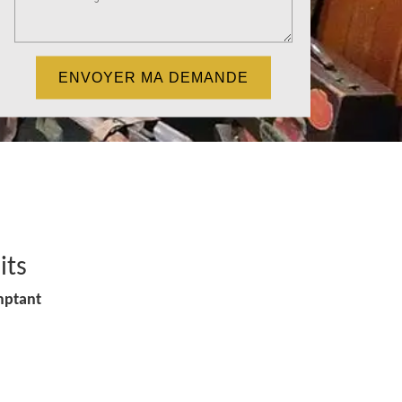
its
mptant