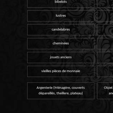
bibelots
lustres
candelabres
cheminées
jouets anciens
vieilles pièces de monnaie
Argenterie (Ménagère, couverts
Objet
dépareillés, theillere, plateau)
an