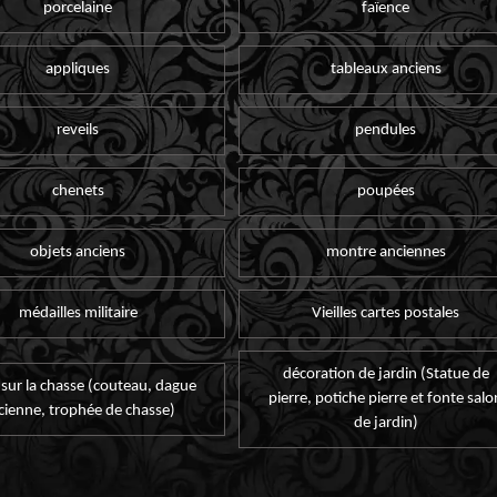
porcelaine
faïence
appliques
tableaux anciens
reveils
pendules
chenets
poupées
objets anciens
montre anciennes
médailles militaire
Vieilles cartes postales
décoration de jardin (Statue de
 sur la chasse (couteau, dague
pierre, potiche pierre et fonte salo
cienne, trophée de chasse)
de jardin)