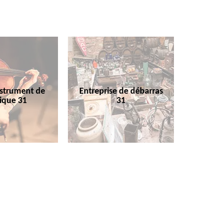
nstrument de
Entreprise de débarras
ique 31
31