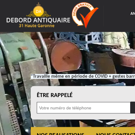
AN
"Travaille même en période de COVID + gestes barr
ÊTRE RAPPELÉ