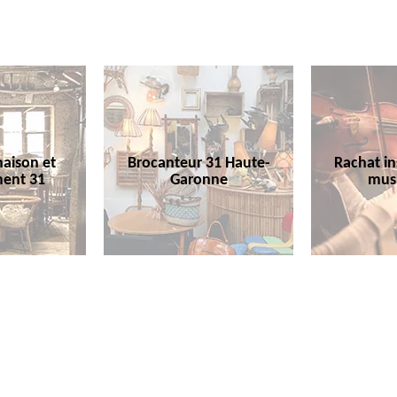
aison et
Brocanteur 31 Haute-
Rachat i
ent 31
Garonne
mus