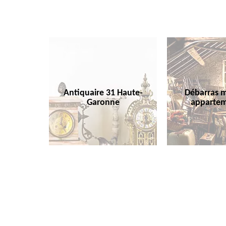
Antiquaire 31 Haute-
Débarras m
Garonne
appartem