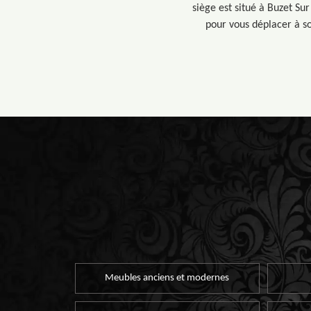
siège est situé à Buzet S
pour vous déplacer à son
Meubles anciens et modernes