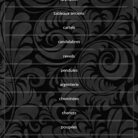
tableaux anciens
cartels
candelabres
reveils
pendules
argenterie
cheminées
chenets
poupées