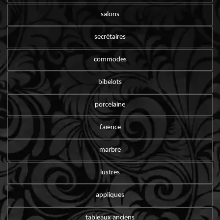
salons
secrétaires
commodes
bibelots
porcelaine
faïence
marbre
lustres
appliques
tableaux anciens