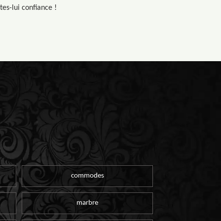
es-lui confiance !
commodes
marbre