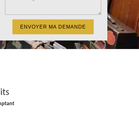
its
mptant