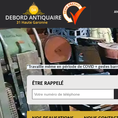
AN
"Travaille même en période de COVID + gestes barr
ÊTRE RAPPELÉ