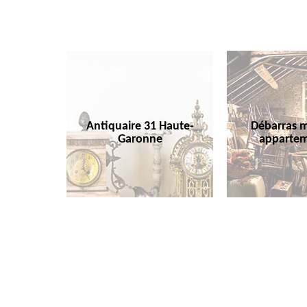
Antiquaire 31 Haute-
Débarras m
Garonne
appartem