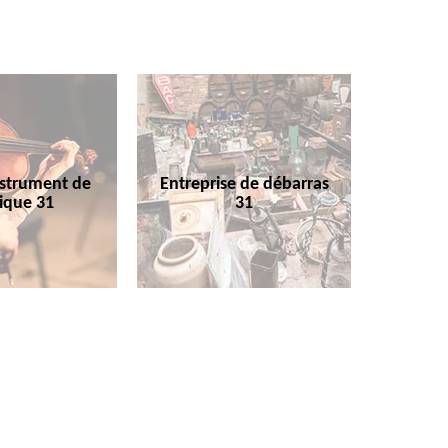
nstrument de
Entreprise de débarras
ique 31
31