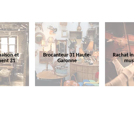
aison et
Brocanteur 31 Haute-
Rachat i
ent 31
Garonne
mus