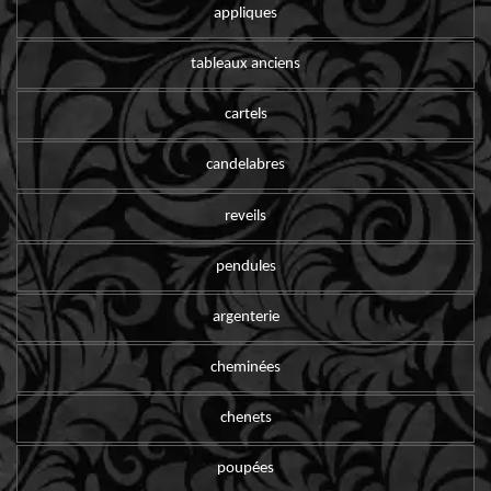
appliques
tableaux anciens
cartels
candelabres
reveils
pendules
argenterie
cheminées
chenets
poupées