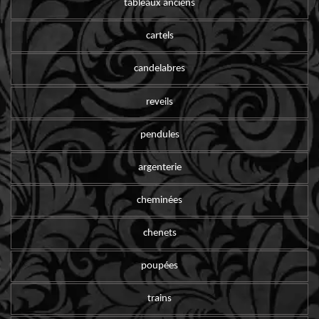
tableaux anciens
cartels
candelabres
reveils
pendules
argenterie
cheminées
chenets
poupées
trains