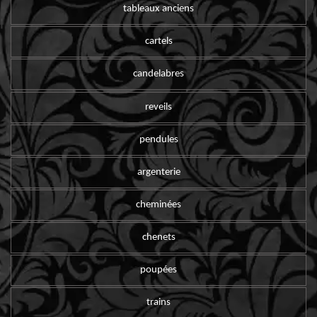
tableaux anciens
cartels
candelabres
reveils
pendules
argenterie
cheminées
chenets
poupées
trains