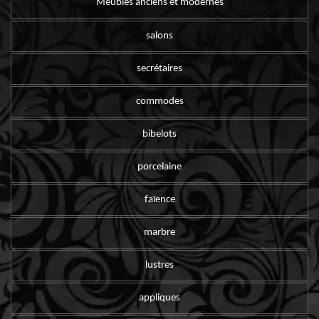
Meubles anciens et modernes
salons
secrétaires
commodes
bibelots
porcelaine
faïence
marbre
lustres
appliques