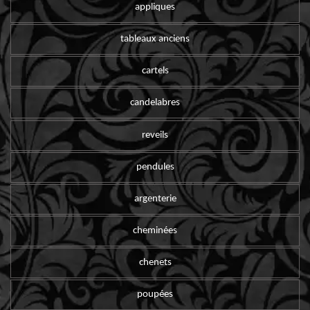
appliques
tableaux anciens
cartels
candelabres
reveils
pendules
argenterie
cheminées
chenets
poupées