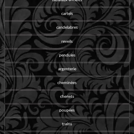
tableaux anciens
cartels
candelabres
reveils
pendules
argenterie
cheminées
chenets
poupées
trains