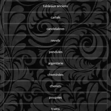
tableaux anciens
cartels
candelabres
reveils
pendules
argenterie
cheminées
chenets
poupées
trains