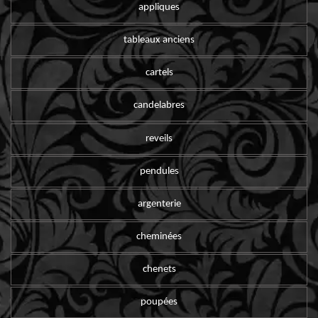
appliques
tableaux anciens
cartels
candelabres
reveils
pendules
argenterie
cheminées
chenets
poupées