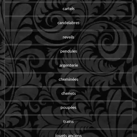
cartels
candelabres
reveils
pendules
argenterie
cheminées
chenets
poupées
trains
jouets anciens