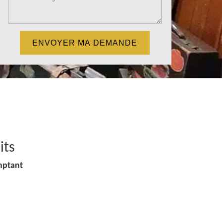
its
mptant