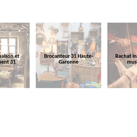
aison et
Brocanteur 31 Haute-
Rachat i
ent 31
Garonne
mus