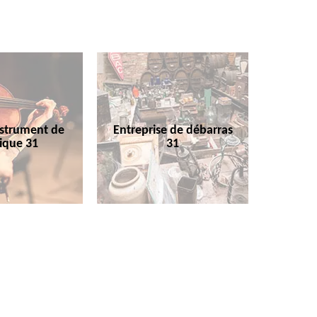
nstrument de
Entreprise de débarras
ique 31
31