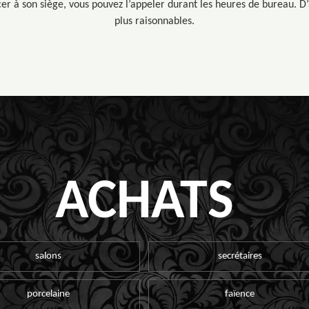
 à son siège, vous pouvez l’appeler durant les heures de bureau. D’ail
plus raisonnables.
ACHATS
salons
secrétaires
porcelaine
faïence