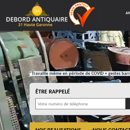
AN
"Travaille même en période de COVID + gestes barr
ÊTRE RAPPELÉ