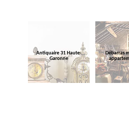
Antiquaire 31 Haute-
Débarras m
Garonne
appartem