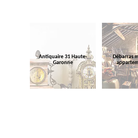
Antiquaire 31 Haute-
Débarras m
Garonne
appartem