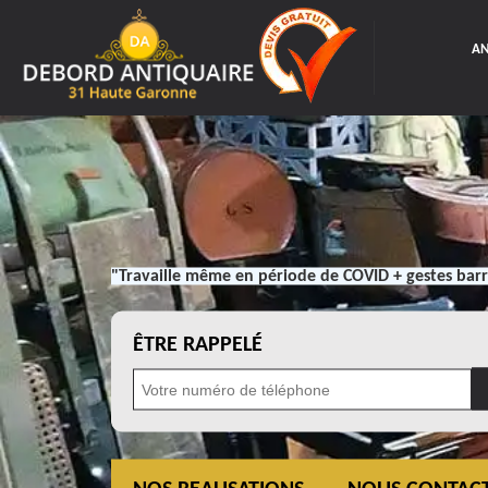
AN
"Travaille même en période de COVID + gestes barr
ÊTRE RAPPELÉ