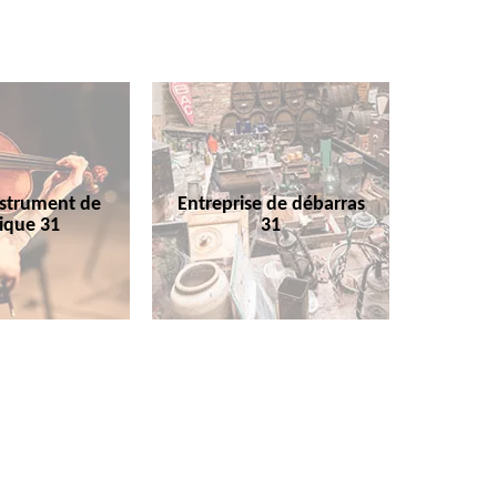
nstrument de
Entreprise de débarras
ique 31
31