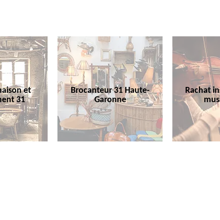
aison et
Brocanteur 31 Haute-
Rachat i
ent 31
Garonne
mus