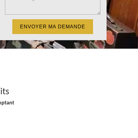
its
mptant