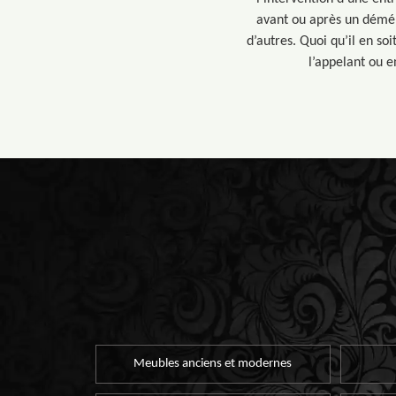
avant ou après un démén
d’autres. Quoi qu’il en so
l’appelant ou 
Meubles anciens et modernes