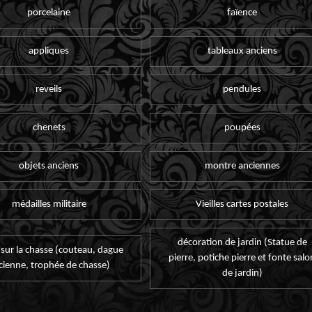
porcelaine
faïence
appliques
tableaux anciens
reveils
pendules
chenets
poupées
objets anciens
montre anciennes
médailles militaire
Vieilles cartes postales
décoration de jardin (Statue de
 sur la chasse (couteau, dague
pierre, potiche pierre et fonte salo
cienne, trophée de chasse)
de jardin)