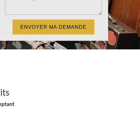
its
mptant