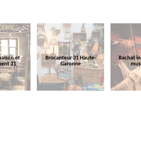
aison et
Brocanteur 31 Haute-
Rachat i
ent 31
Garonne
mus