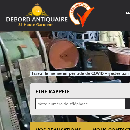
AN
"Travaille même en période de COVID + gestes barr
ÊTRE RAPPELÉ