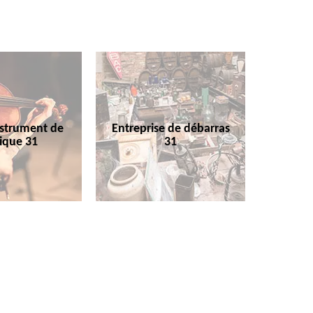
nstrument de
Entreprise de débarras
ique 31
31