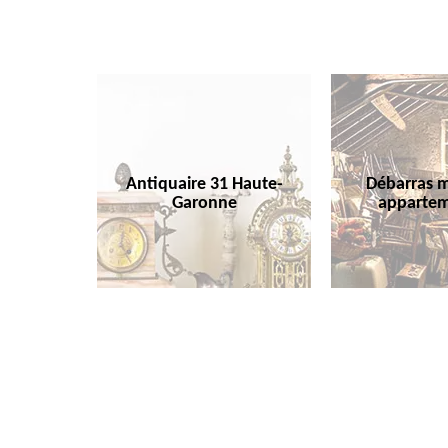
Antiquaire 31 Haute-
Débarras m
Garonne
appartem