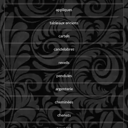
appliques
tableaux anciens
cartels
candelabres
reveils
pendules
argenterie
cheminées
chenets