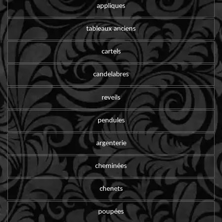
appliques
tableaux anciens
cartels
candelabres
reveils
pendules
argenterie
cheminées
chenets
poupées