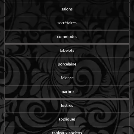
salons
secrétaires
commodes
bibelots
porcelaine
faïence
marbre
lustres
appliques
tableaux anciens