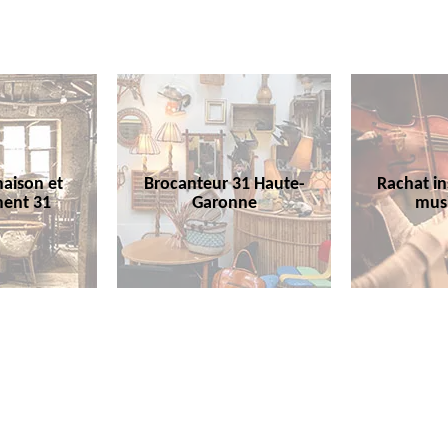
aison et
Brocanteur 31 Haute-
Rachat i
ent 31
Garonne
mus