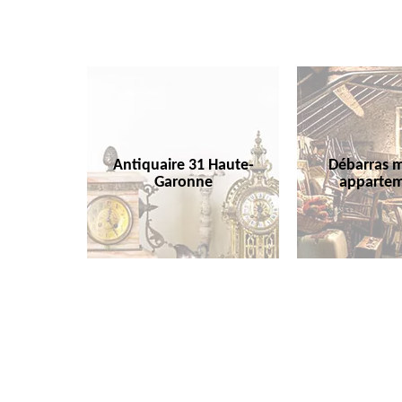
Antiquaire 31 Haute-
Débarras m
Garonne
appartem