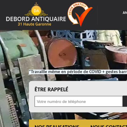
AN
"Travaille même en période de COVID + gestes barr
ÊTRE RAPPELÉ