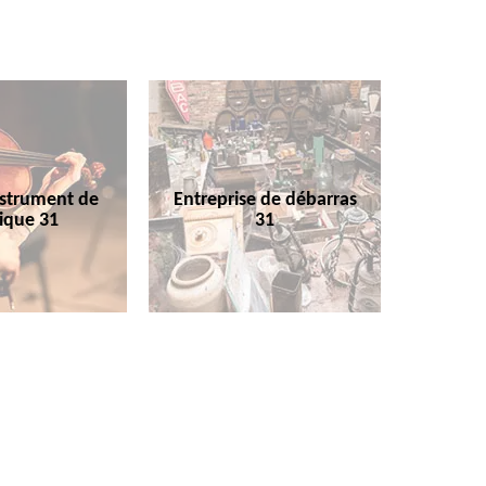
nstrument de
Entreprise de débarras
ique 31
31