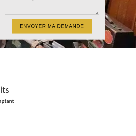
its
mptant