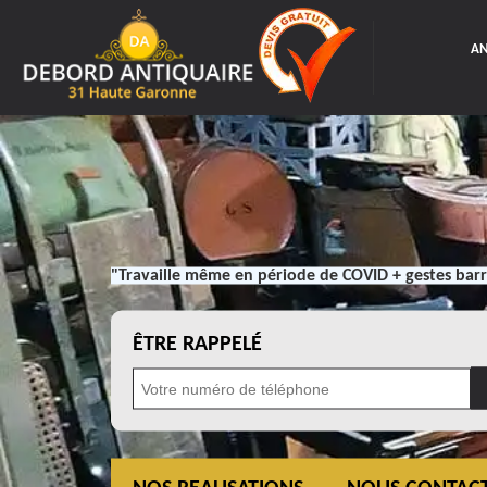
AN
"Travaille même en période de COVID + gestes barr
ÊTRE RAPPELÉ