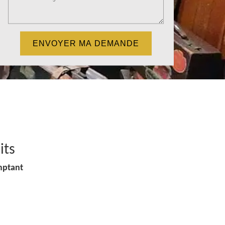
its
mptant