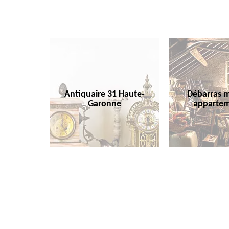
Antiquaire 31 Haute-
Débarras m
Garonne
appartem