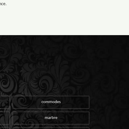
nce.
commodes
marbre