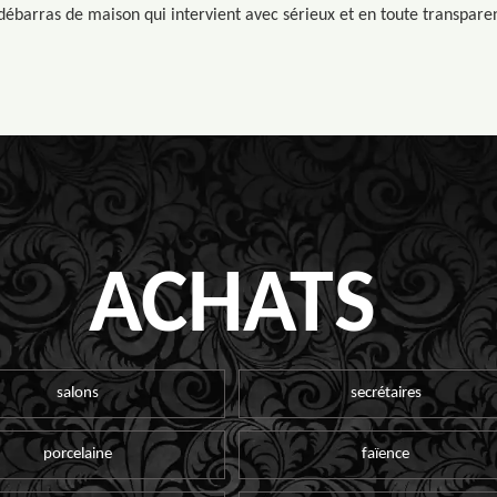
débarras de maison qui intervient avec sérieux et en toute transpare
ACHATS
salons
secrétaires
porcelaine
faïence