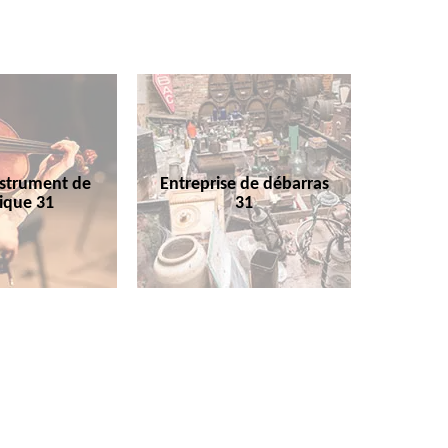
nstrument de
Entreprise de débarras
ique 31
31