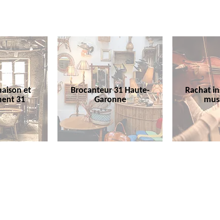
aison et
Brocanteur 31 Haute-
Rachat i
ent 31
Garonne
mus