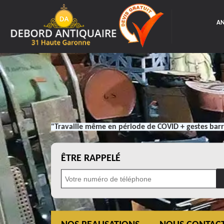
AN
"Travaille même en période de COVID + gestes barr
ÊTRE RAPPELÉ