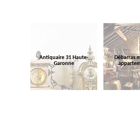
Antiquaire 31 Haute-
Débarras m
Garonne
appartem