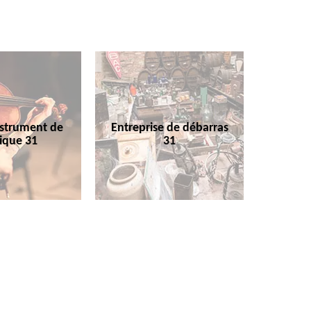
nstrument de
Entreprise de débarras
ique 31
31