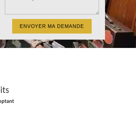
its
mptant