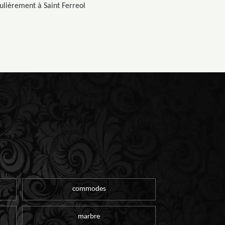
culièrement à Saint Ferreol
commodes
marbre