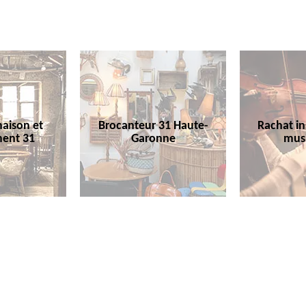
aison et
Brocanteur 31 Haute-
Rachat i
ent 31
Garonne
mus