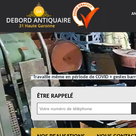
AN
"Travaille même en période de COVID + gestes barr
ÊTRE RAPPELÉ