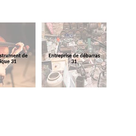
nstrument de
Entreprise de débarras
ique 31
31