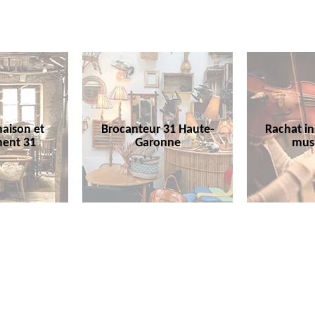
aison et
Brocanteur 31 Haute-
Rachat i
ent 31
Garonne
mus