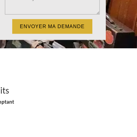
its
mptant