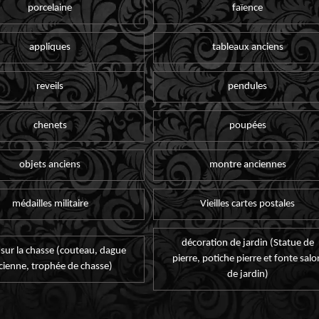
porcelaine
faïence
appliques
tableaux anciens
reveils
pendules
chenets
poupées
objets anciens
montre anciennes
médailles militaire
Vieilles cartes postales
décoration de jardin (Statue de
 sur la chasse (couteau, dague
pierre, potiche pierre et fonte salo
cienne, trophée de chasse)
de jardin)