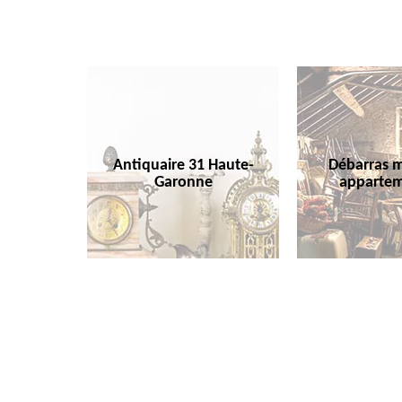
Antiquaire 31 Haute-
Débarras m
Garonne
appartem