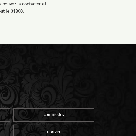
s pouvez la contacter et
ut le 31800.
commodes
marbre