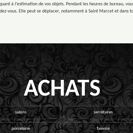
uant à l’estimation de vos objets. Pendant les heures de bureau, vou
dez-vous. Elle peut se déplacer, notamment à Saint Marcet et dans to
ACHATS
salons
secrétaires
porcelaine
faïence