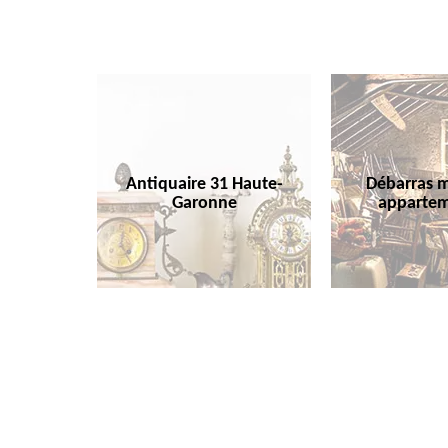
Antiquaire 31 Haute-
Débarras m
Garonne
appartem