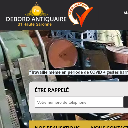
AN
"Travaille même en période de COVID + gestes barr
ÊTRE RAPPELÉ