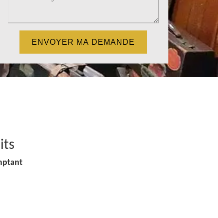
its
mptant