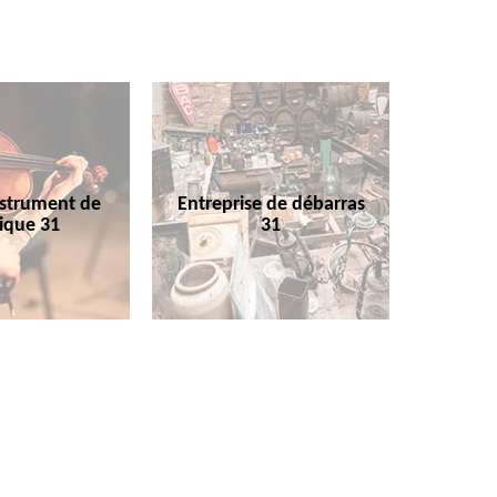
nstrument de
Entreprise de débarras
ique 31
31