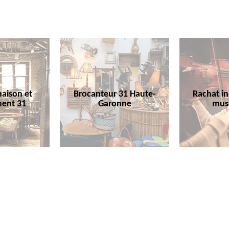
aison et
Brocanteur 31 Haute-
Rachat i
ent 31
Garonne
mus