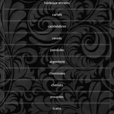
tableaux anciens
cartels
candelabres
reveils
pendules
argenterie
cheminées
chenets
poupées
trains