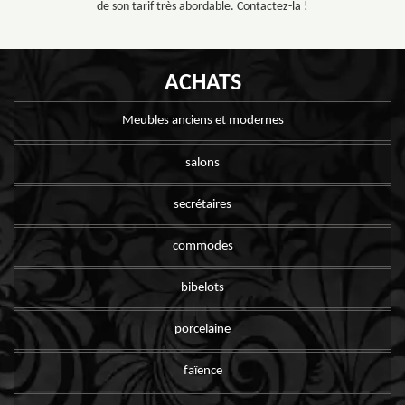
de son tarif très abordable. Contactez-la !
ACHATS
Meubles anciens et modernes
salons
secrétaires
commodes
bibelots
porcelaine
faïence