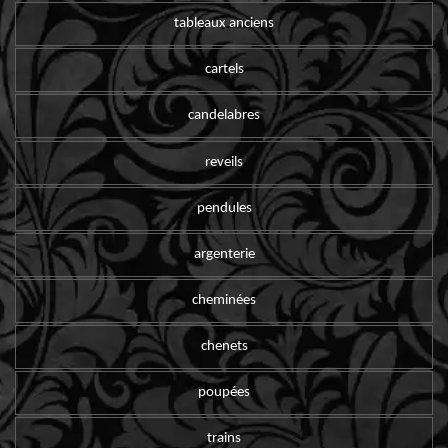
tableaux anciens
cartels
candelabres
reveils
pendules
argenterie
cheminées
chenets
poupées
trains