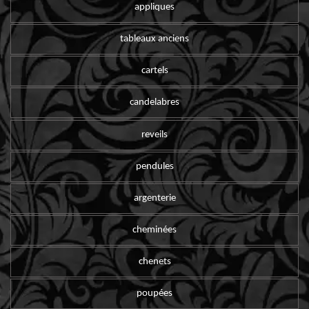
appliques
tableaux anciens
cartels
candelabres
reveils
pendules
argenterie
cheminées
chenets
poupées