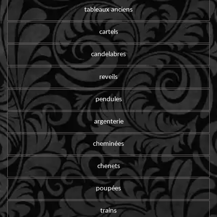
tableaux anciens
cartels
candelabres
reveils
pendules
argenterie
cheminées
chenets
poupées
trains