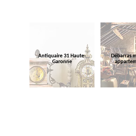
Antiquaire 31 Haute-
Débarras m
Garonne
appartem