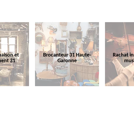
aison et
Brocanteur 31 Haute-
Rachat i
ent 31
Garonne
mus