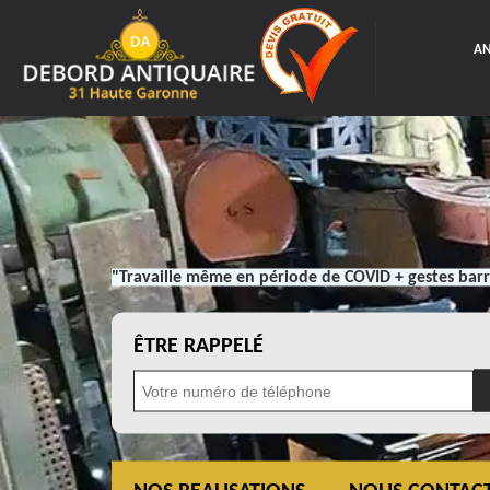
AN
"Travaille même en période de COVID + gestes barr
ÊTRE RAPPELÉ