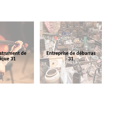
nstrument de
Entreprise de débarras
ique 31
31