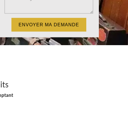
its
mptant