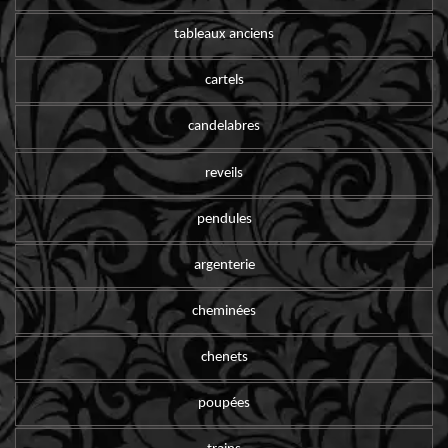
tableaux anciens
cartels
candelabres
reveils
pendules
argenterie
cheminées
chenets
poupées