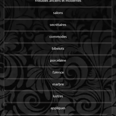
Meubles anciens et modernes
salons
secrétaires
commodes
bibelots
porcelaine
faïence
marbre
lustres
appliques