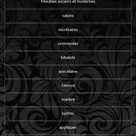
Meubles anciens et modernes
salons
secrétaires
commodes
bibelots
porcelaine
faïence
marbre
lustres
appliques