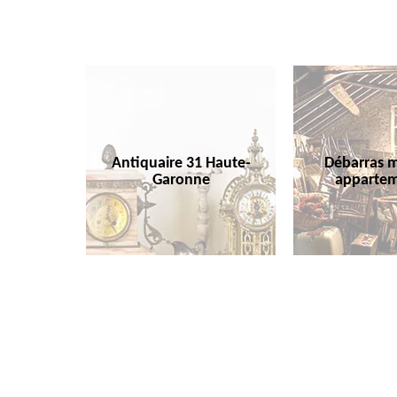
Antiquaire 31 Haute-
Débarras m
Garonne
appartem