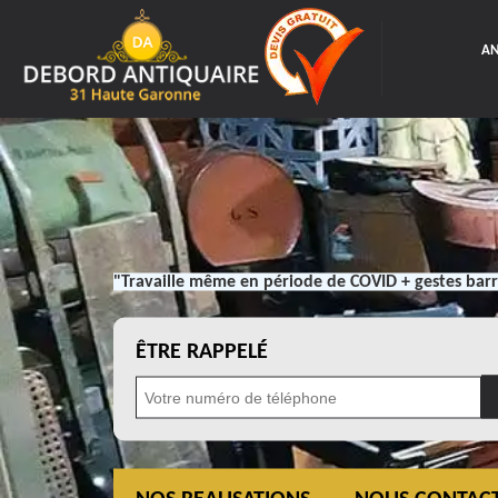
AN
"Travaille même en période de COVID + gestes barr
ÊTRE RAPPELÉ