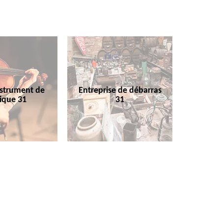
nstrument de
Entreprise de débarras
ique 31
31