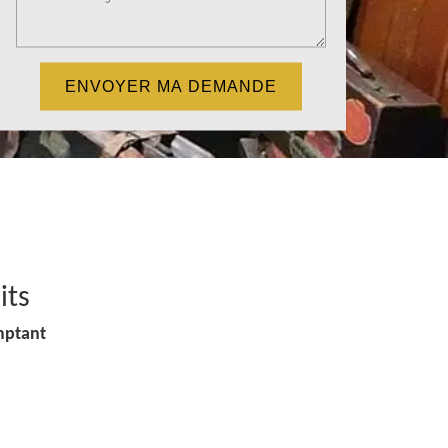
its
mptant