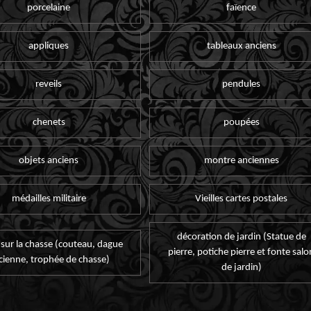
porcelaine
faïence
appliques
tableaux anciens
reveils
pendules
chenets
poupées
objets anciens
montre anciennes
médailles militaire
Vieilles cartes postales
décoration de jardin (Statue de
 sur la chasse (couteau, dague
pierre, potiche pierre et fonte salo
cienne, trophée de chasse)
de jardin)