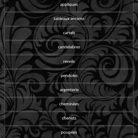
appliques
tableaux anciens
cartels
candelabres
reveils
pendules
argenterie
cheminées
chenets
poupées